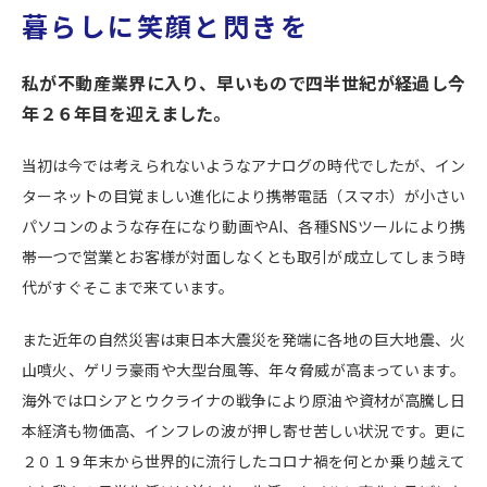
暮らしに笑顔と閃きを
私が不動産業界に入り、早いもので四半世紀が経過し今
年２６年目を迎えました。
当初は今では考えられないようなアナログの時代でしたが、イン
ターネットの目覚ましい進化により携帯電話（スマホ）が小さい
パソコンのような存在になり動画やAI、各種SNSツールにより携
帯一つで営業とお客様が対面しなくとも取引が成立してしまう時
代がすぐそこまで来ています。
また近年の自然災害は東日本大震災を発端に各地の巨大地震、火
山噴火、ゲリラ豪雨や大型台風等、年々脅威が高まっています。
海外ではロシアとウクライナの戦争により原油や資材が高騰し日
本経済も物価高、インフレの波が押し寄せ苦しい状況です。更に
２０１９年末から世界的に流行したコロナ禍を何とか乗り越えて