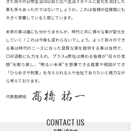
きた我々の日常生活は以前と比べ生活スタイルに変化を及ぼした
事も多々あったのではないでしょうか。これは皆様の住環境にも
大きく影響していると感じています。
未来の事は誰にも分かりませんが、時代と共に様々な事が変化を
していく！これは今後も変わらないでしょう。よって我々のでき
る事は時代のニーズに合った良質な家を提供する事は当然で、
CSR活動にも力を入れ、プラスα弊社は携わる皆様が“日々の笑
顔”を取り戻し、“明るい未来”を想像できる提案や相談ができ
「ひらめきや刺激」を与えられる人や会社でありたいと微力なが
ら考えております。
代表取締役
C
O
N
T
A
C
T
U
S
お
問
い
合
わ
せ