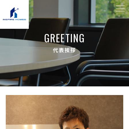
G
R
E
E
T
I
N
G
代
表
挨
拶