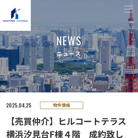
N
E
W
S
ニ
ュ
ー
ス
2025.04.25
物件情報
【売買仲介】ヒルコートテラス
横浜汐見台F棟４階 成約致し