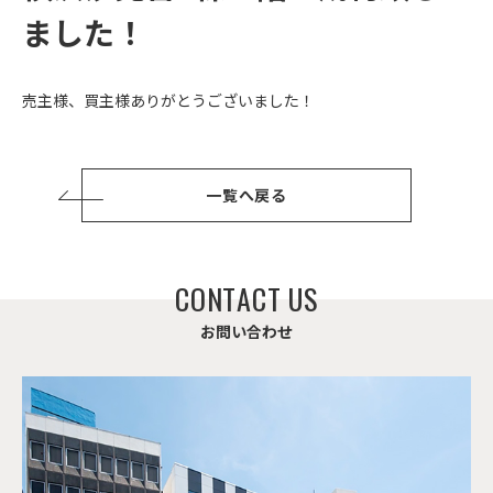
ました！
売主様、買主様ありがとうございました！
一覧へ戻る
C
O
N
T
A
C
T
U
S
お
問
い
合
わ
せ