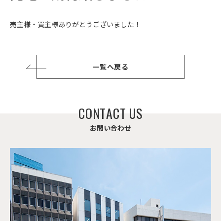
売主様・買主様ありがとうございました！
一覧へ戻る
C
O
N
T
A
C
T
U
S
お
問
い
合
わ
せ