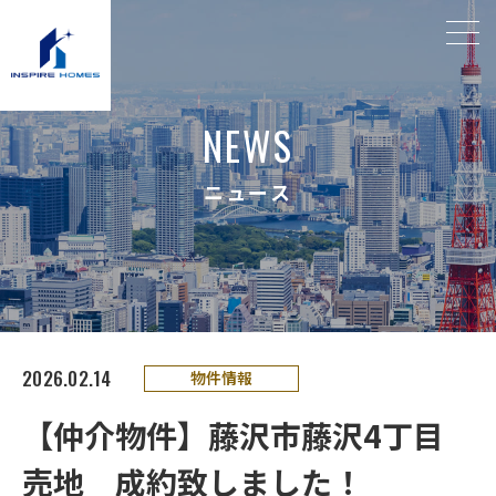
N
E
W
S
ニ
ュ
ー
ス
2026.02.14
物件情報
【仲介物件】藤沢市藤沢4丁目
売地 成約致しました！