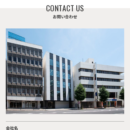
C
O
N
T
A
C
T
U
S
お
問
い
合
わ
せ
会社名