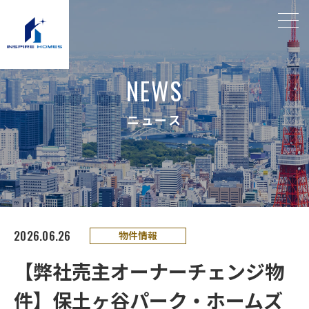
N
E
W
S
ニ
ュ
ー
ス
2026.06.26
物件情報
【弊社売主オーナーチェンジ物
件】保土ヶ谷パーク・ホームズ