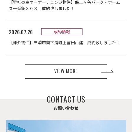
【弊社売主オーナーチェンジ物件】保土ヶ谷パーク・ホーム
ズ一番館３０３ 成約致しました！
2026.07.26
成約情報
【仲介物件】三浦市南下浦町上宮田戸建 成約致しました！
VIEW MORE
C
O
N
T
A
C
T
U
S
お
問
い
合
わ
せ