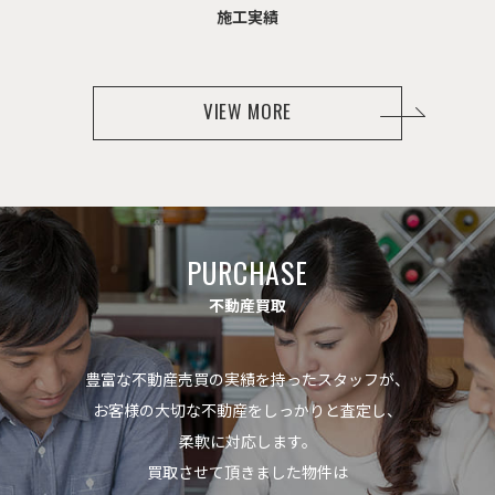
施
工
実
績
VIEW MORE
P
U
R
C
H
A
S
E
不
動
産
買
取
豊富な不動産売買の実績を持ったスタッフが、
お客様の大切な不動産をしっかりと査定し、
柔軟に対応します。
買取させて頂きました物件は