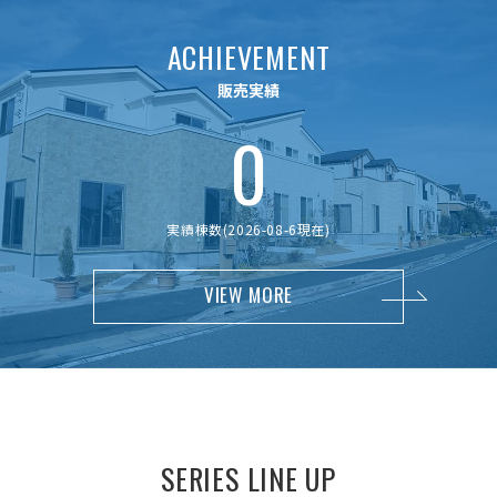
A
C
H
I
E
V
E
M
E
N
T
販
売
実
績
0
実績棟数(2026-08-6現在)
VIEW MORE
S
E
R
I
E
S
L
I
N
E
U
P