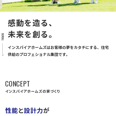
感
動
を
造
る
、
未
来
を
創
る
。
インスパイアホームズはお客様の夢をカタチにする、
住宅
供給のプロフェショナル集団です。
C
O
N
C
E
P
T
イ
ン
ス
パ
イ
ア
ホ
ー
ム
ズ
の
家
づ
く
り
性能
と
設計力
が