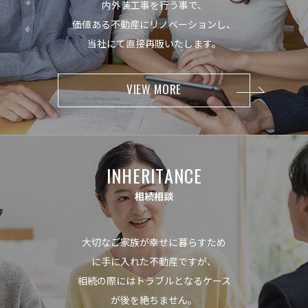
内外装工事を行う事で、
価値ある不動産にリノベーションし、
当社にて直接再販いたします。
VIEW MORE
I
N
H
E
R
I
T
A
N
C
E
相
続
相
談
大切なご家族が幸せに暮らすため
に手に入れた不動産ですが、
相続の際にはトラブルとなるケース
が後を絶ちません。