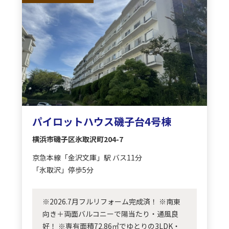
パイロットハウス磯子台4号棟
横浜市磯子区氷取沢町204-7
京急本線「金沢文庫」駅 バス11分
「氷取沢」停歩5分
※2026.7月フルリフォーム完成済！ ※南東
向き＋両面バルコニーで陽当たり・通風良
好！ ※専有面積72.86㎡でゆとりの3LDK・