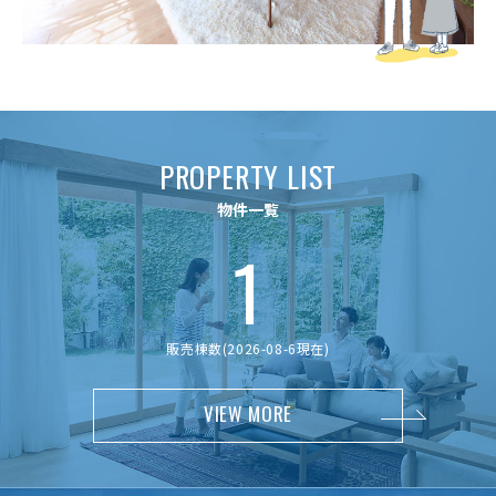
P
R
O
P
E
R
T
Y
L
I
S
T
物
件
一
覧
1
販売棟数(2026-08-6現在)
VIEW MORE