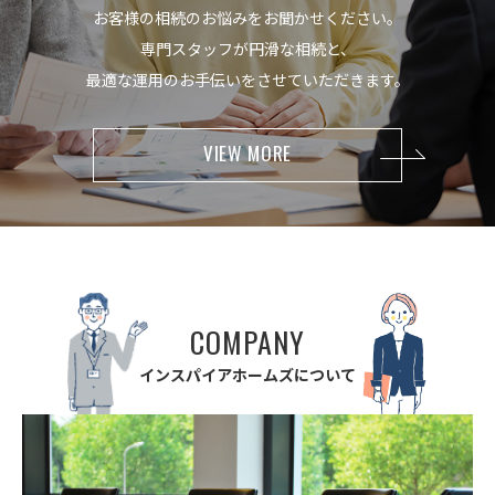
お客様の相続のお悩みをお聞かせください。
専門スタッフが円滑な相続と、
最適な運用のお手伝いをさせていただきます。
VIEW MORE
C
O
M
P
A
N
Y
イ
ン
ス
パ
イ
ア
ホ
ー
ム
ズ
に
つ
い
て