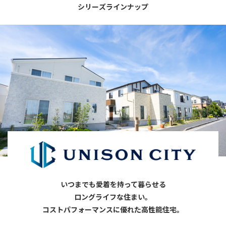
シ
リ
ー
ズ
ラ
イ
ン
ナ
ッ
プ
いつまでも愛着を持って暮らせる
ロングライフな住まい。
コストパフォーマンスに優れた高性能住宅。