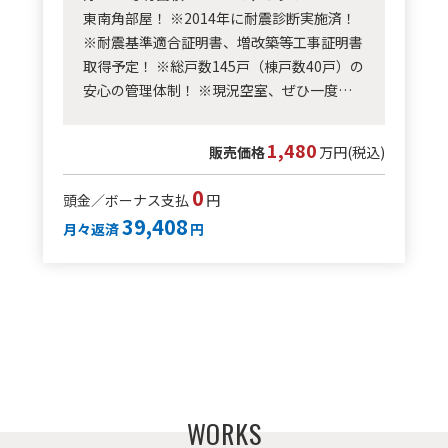
東南角部屋！ ※2014年に耐震診断実施済！
※耐震基準適合証明書、増改築等工事証明書
取得予定！ ※総戸数145戸（棟戸数40戸）の
安心の管理体制！ ※現況空室、ぜひ一度ご
覧ください！
1,480
販売価格
万円(税込)
0
頭金／ボーナス支払
円
39,408
月々返済
円
W
O
R
K
S