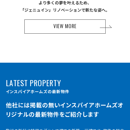
より多くの夢を叶えるため、
「ジェニュイン」リノベーションで新たな姿へ。
VIEW MORE
L
A
T
E
S
T
P
R
O
P
E
R
T
Y
イ
ン
ス
パ
イ
ア
ホ
ー
ム
ズ
の
最
新
物
件
他社には掲載の無いインスパイアホームズオ
リジナルの最新物件をご紹介します