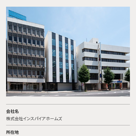
情報の交換確認をする場合
◇ 金融機関にローンを斡旋する場合における特定金融機関
への提示
◇ 提供中のサービス等に関する業務上の連絡
◇ その他何らかの理由でお客様と接触する場合が生じた場
合
第三者への開示・提供について
お客様からご提供いただいた個人情報は、以下のいずれに
該当する場合を除き、第三者へ開示または提供をすること
はありません。
◇ お客様本人の同意がある場合
◇ 統計的なデーターなど本人を識別することができない状
態で開示・提供する場合
会社名
◇ 法令に基づき開示・提供を求められた場合
株式会社インスパイアホームズ
◇ 人の生命、身体又は財産の保護のために必要な場合であ
って、お客様の同意を得ることが困難である場合
所在地