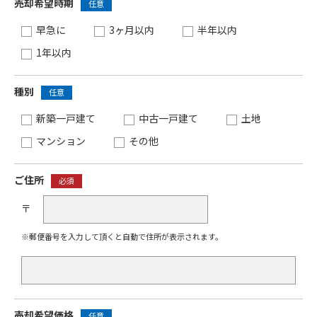
売却希望時期
任意
早急に
3ヶ月以内
半年以内
1年以内
種別
任意
新築一戸建て
中古一戸建て
土地
マンション
その他
ご住所
必須
〒
※郵便番号を入力して頂くと自動で住所が表示されます。
売却希望価格
任意