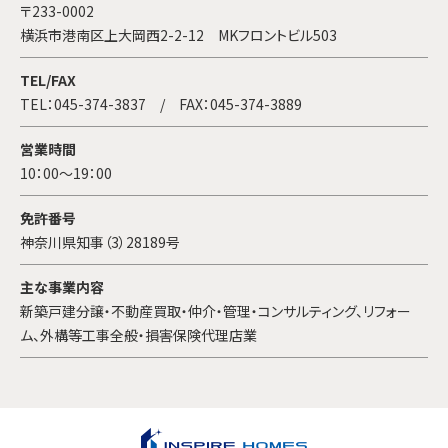
◇ 国又は地方公共団体等が公的な事務を実施するうえで、
〒233-0002
協力する必要がある場合であって、お客様の同意を得る
横浜市港南区上大岡西2-2-12 MKフロントビル503
ことにより当該事務の遂行に支援を及ぼす恐れがある場
合
TEL/FAX
◇ 事項4に掲げる者に対して提供する場合
TEL：
045-374-3837
/ FAX：045-374-3889
営業時間
個人情報の更新、利用の停止について
10：00～19：00
① 当社からお客様に送付するサービス、商品のご案内やそ
の他の通知について、お客様が送付の停止を希望される
免許番号
場合は、当該通知発行部署または、個人情報取扱部署ま
神奈川県知事（3）28189号
でご連絡ください。
主な事業内容
② お客様が当社に対し、当社が保有しているお客様の個人
新築戸建分譲・不動産買取・仲介・管理・コンサルティング、リフォー
情報の開示及び個人情報の訂正、追加または削除を請求
ム、外構等工事全般・損害保険代理店業
される場合は、個人情報取扱部署に対し、書面または電
子メールによりご請求ください。なおこの場合当社は、
請求者に対して、請求者が請求の対象である個人情報に
係るお客様本人であることを確認するため、当該確認に
必要な書類等の提示を求めるものとします。