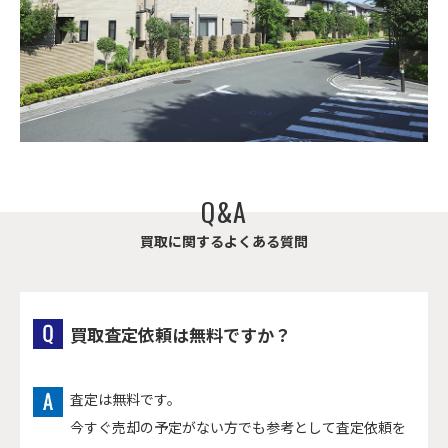
Q
&
A
買
取
に
関
す
る
よ
く
あ
る
質
問
買取査定依頼は無料ですか？
査定は無料です。
今すぐ売却の予定がない方でも参考として査定依頼を