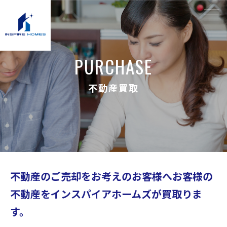
P
U
R
C
H
A
S
E
不
動
産
買
取
不動産のご売却をお考えのお客様へ
お客様の
不動産をインスパイアホームズが
買取りま
す。