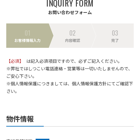
I
N
Q
U
I
R
Y
F
O
R
M
お
問
い
合
わ
せ
フ
ォ
ー
ム
01
02
03
お客様情報入力
内容確認
完了
【必須】
は記入必須項目ですので、必ずご記入ください。
※弊社ではしつこい電話連絡・営業等は一切いたしませんので、
ご安心下さい。
※個人情報保護につきましては、個人情報保護方針にてご確認下
さい。
物件情報