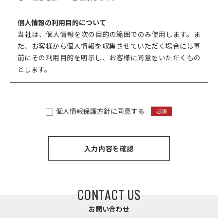
個人情報の利用目的について
当社は、個人情報を次の目的の範囲でのみ使用します。ま
た、お客様から個人情報を収集させていただく場合には事
前にその利用目的を明示し、お客様に同意をいただくもの
とします。
■お客様に関する情報
◇ お客様からのお問合せへの対応
個人情報保護方針に同意する
必須
◇ サービスや物件、商品に関する情報提供やご提案
◇ 新規事業や新規サービス、新商品のご案内や情報提供
◇ お客様がお申し込みになったサービスなどのご提供及び
確認、ご案内をするため
◇ 各種イベント、キャンペーン等のご案内
◇ メールによるお知らせや情報誌の送付
◇ ダイレクトメール等の送付
C
O
N
T
A
C
T
U
S
◇ お客様に対するアンケートとその分析
お
問
い
合
わ
せ
◇ 有料サービスをご利用のとき、金融機関等との間で個人